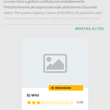
Le macchine a gettoni costituiscono indubbiamente
l’intrattenimento più apprezzato sulle piattaforme d’azzardo
online. Per questa ragione, il team di SlotStory ha spulciato ogni
angolo del web per trovare le migliori, in grado di soddisfare gli
utenti. I giochi recensiti rappresentano le nuove produzioni online
MOSTRA ALTRO
realizzate di recente, utilizzando il meglio della tecnologia dai
maggiori fornitori come Microgaming, Playtech, Netent a molti
altri.
La bellezza e il focus del nostro portale è il fatto che anche i
giocatori possono contribuire alla scelta delle migliori slot,
commentando e condividendo le proprie esperienze virtuali con
gli altri utenti, oppure discutendo le novità dell’industria del gioco e
consigliando agli altri appassionati le macchine con un RTP più
elevato, o con i migliori jackpot e round bonus.
RECENSIONI                    
Dj Wild
3.00