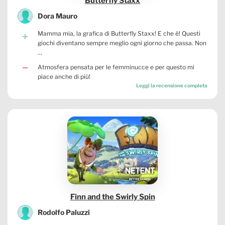
Butterfly Staxx
Dora Mauro
Mamma mia, la grafica di Butterfly Staxx! E che è! Questi
giochi diventano sempre meglio ogni giorno che passa. Non
…
Atmosfera pensata per le femminucce e per questo mi
piace anche di più!
Leggi la recensione completa
Finn and the Swirly Spin
Rodolfo Paluzzi