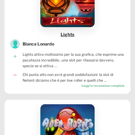
Lights
Bianca Lonardo
Lights attira moltissimo per la sua grafica, che esprime una
pacatezza incredibile…una slot per rilassarsi davvero,
specie se si attiva …
Chi punta alto non avrà grandi soddisfazioni: la slot di
Netent diciamo che è per low roller e quelli che …
Leggi la recensione completa