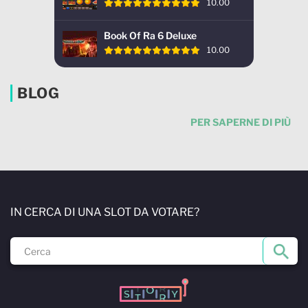
10.00
Book Of Ra 6 Deluxe
10.00
BLOG
PER SAPERNE DI PIÙ
IN CERCA DI UNA SLOT DA VOTARE?