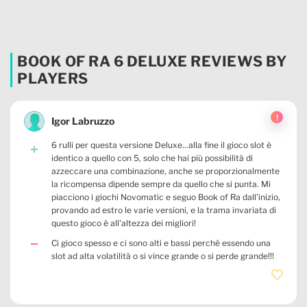
BOOK OF RA 6 DELUXE REVIEWS BY
PLAYERS
!
Igor Labruzzo
6 rulli per questa versione Deluxe...alla fine il gioco slot è
identico a quello con 5, solo che hai più possibilità di
azzeccare una combinazione, anche se proporzionalmente
la ricompensa dipende sempre da quello che si punta. Mi
piacciono i giochi Novomatic e seguo Book of Ra dall'inizio,
provando ad estro le varie versioni, e la trama invariata di
questo gioco è all'altezza dei migliori!
Ci gioco spesso e ci sono alti e bassi perché essendo una
slot ad alta volatilità o si vince grande o si perde grande!!!