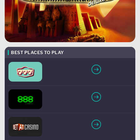
BEST PLACES TO PLAY