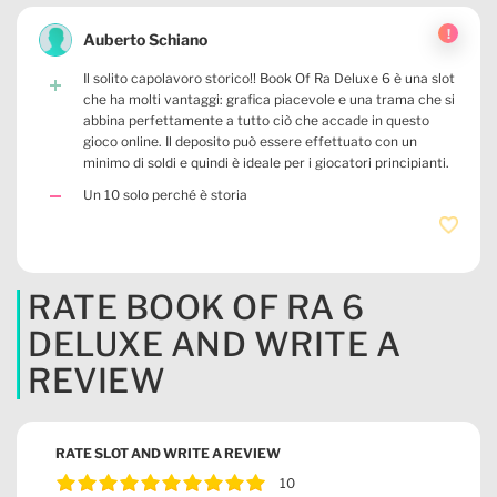
!
Auberto Schiano
Il solito capolavoro storico!! Book Of Ra Deluxe 6 è una slot
che ha molti vantaggi: grafica piacevole e una trama che si
abbina perfettamente a tutto ciò che accade in questo
gioco online. Il deposito può essere effettuato con un
minimo di soldi e quindi è ideale per i giocatori principianti.
Un 10 solo perché è storia
RATE BOOK OF RA 6
DELUXE AND WRITE A
REVIEW
RATE SLOT AND WRITE A REVIEW
10