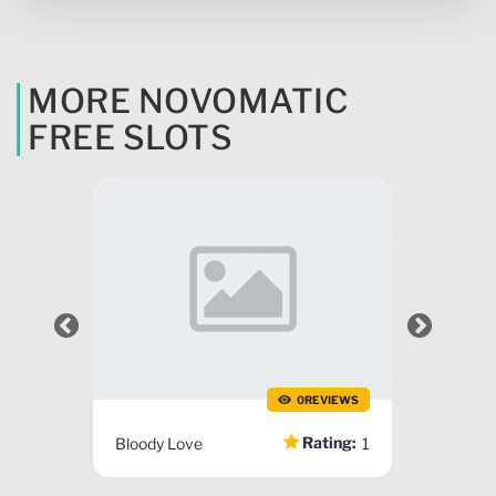
MORE NOVOMATIC
FREE SLOTS
VIEWS
0REVIEWS
ting:
Rating:
1
Bloody Love
1
Zreczny