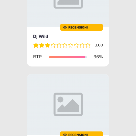
RECENSIONI                    
Dj Wild
3.00
RTP
96%
RECENSIONI                    