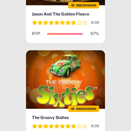
1
RECENSIONI
Jason And The Golden Fleece
8.00
RTP
97
%
1
RECENSIONI
The Groovy Sixties
8.00