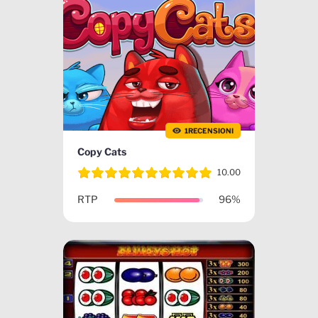
1
RECENSIONI
Copy Cats
10.00
RTP
96
%