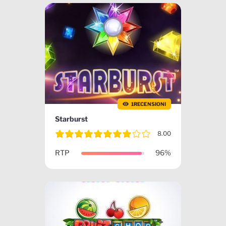
1
RECENSIONI
Starburst
8.00
RTP
96
%