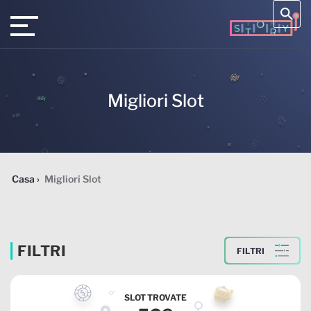
Migliori Slot
Casa
›
Migliori Slot
FILTRI
FILTRI
SLOT TROVATE