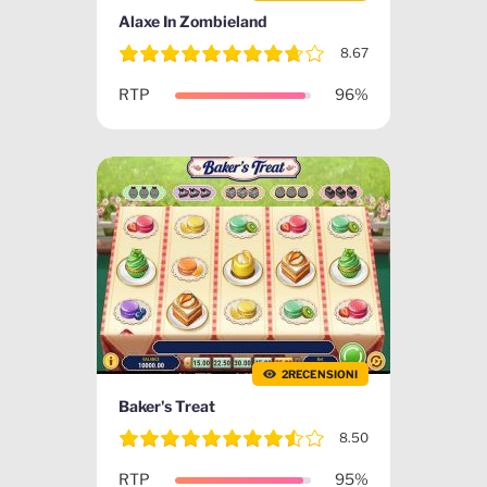
Alaxe In Zombieland
8.67
RTP
96
%
2
RECENSIONI
Baker's Treat
8.50
RTP
95
%