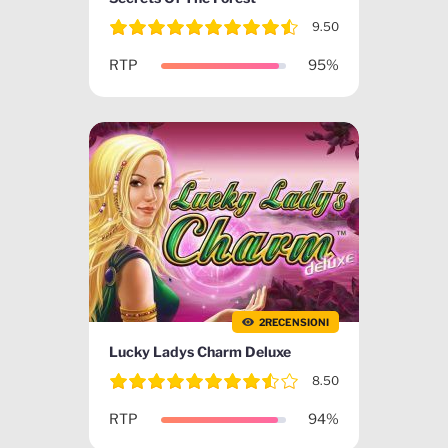
9.50
RTP
95
%
2
RECENSIONI
Lucky Ladys Charm Deluxe
8.50
RTP
94
%