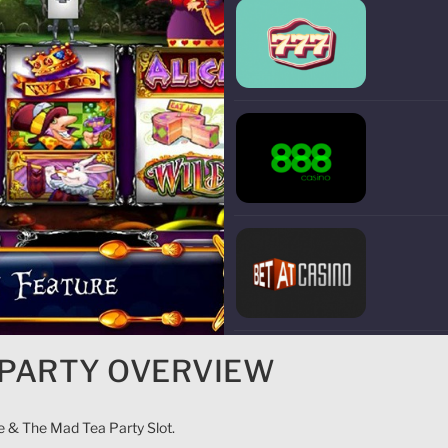
 PARTY OVERVIEW
ice & The Mad Tea Party Slot.