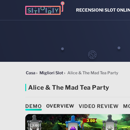
RECENSIONI SLOT ONLI
Casa
›
Migliori Slot
›
Alice & The Mad Tea Party
Alice & The Mad Tea Party
DEMO
OVERVIEW
VIDEO REVIEW
MO