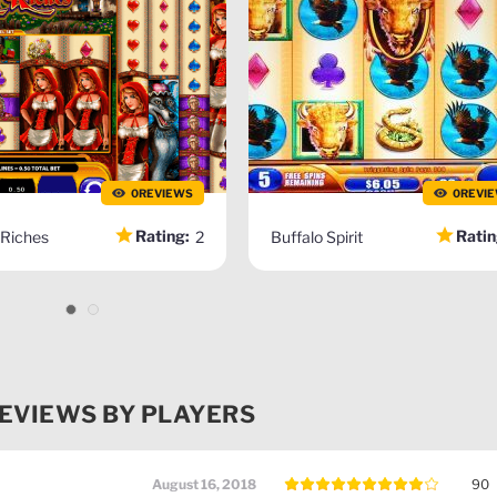
0REVIEWS
0REVI
Rating:
Ratin
 Riches
2
Buffalo Spirit
REVIEWS BY PLAYERS
August 16, 2018
90