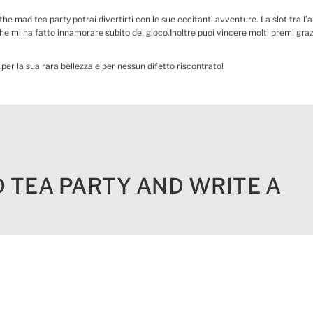
 the mad tea party potrai divertirti con le sue eccitanti avventure. La slot tra l’a
he mi ha fatto innamorare subito del gioco.Inoltre puoi vincere molti premi graz
per la sua rara bellezza e per nessun difetto riscontrato!
D TEA PARTY AND WRITE A