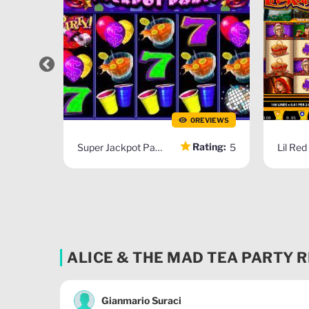
EVIEWS
0REVIEWS
ating:
Rating:
2
Super Jackpot Party
5
Lil Red
ALICE & THE MAD TEA PARTY 
Gianmario Suraci