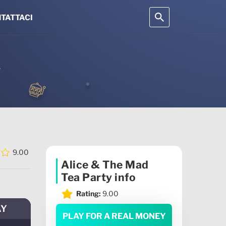
TATTACI
y
9.00
Alice & The Mad
Tea Party info
Rating:
9.00
AY
PLAY FOR A REAL MONEY