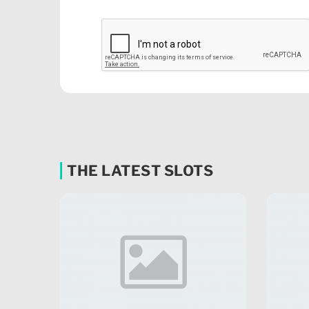
THE LATEST SLOTS