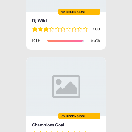
RECENSIONI                    
Dj Wild
3.00
RTP
96%
RECENSIONI                    
Champions Goal