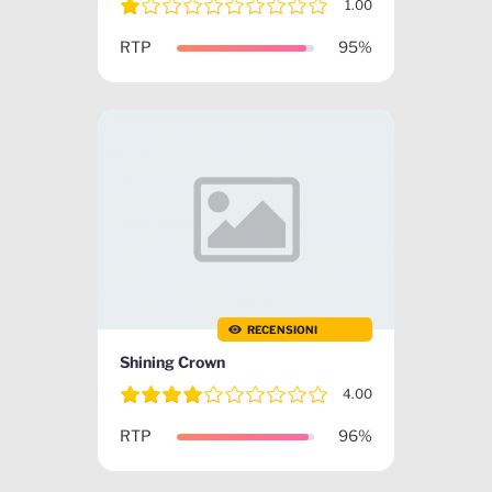
1.00
RTP
95%
RECENSIONI                    
Shining Crown
4.00
RTP
96%