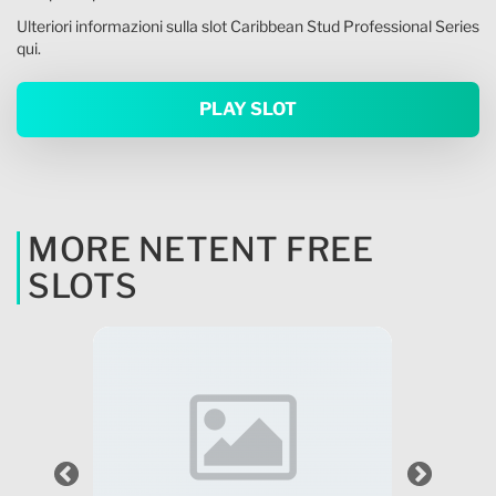
Ulteriori informazioni sulla slot Caribbean Stud Professional Series
qui.
PLAY SLOT
MORE NETENT FREE
SLOTS