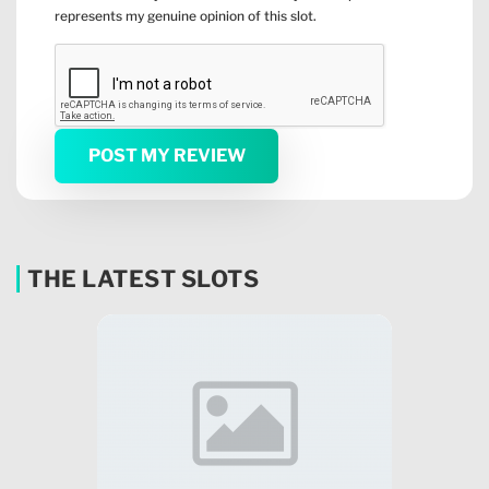
represents my genuine opinion of this slot.
THE LATEST SLOTS