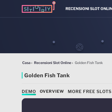
RECENSIONI SLOT ONLI
Casa
›
Recensioni Slot Online
›
Golden Fish Tank
Golden Fish Tank
DEMO
OVERVIEW
MORE FREE SLOTS