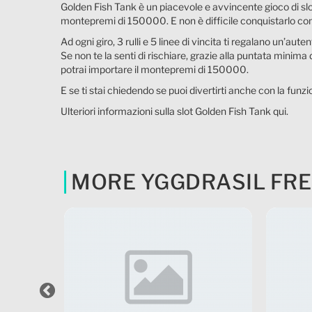
Golden Fish Tank è un piacevole e avvincente gioco di slot
montepremi di 150000. E non è difficile conquistarlo con 
Ad ogni giro, 3 rulli e 5 linee di vincita ti regalano un’aut
Se non te la senti di rischiare, grazie alla puntata minima 
potrai importare il montepremi di 150000.
E se ti stai chiedendo se puoi divertirti anche con la funz
Ulteriori informazioni sulla slot Golden Fish Tank qui.
MORE YGGDRASIL FRE