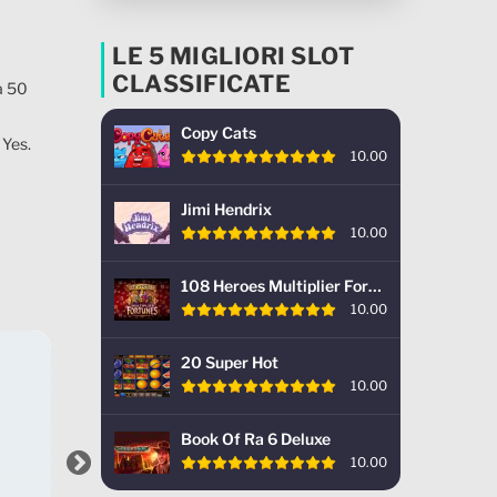
LE 5 MIGLIORI SLOT
CLASSIFICATE
ma 50
Copy Cats
 Yes.
10.00
Jimi Hendrix
10.00
108 Heroes Multiplier Fortunes
10.00
20 Super Hot
10.00
Book Of Ra 6 Deluxe
10.00