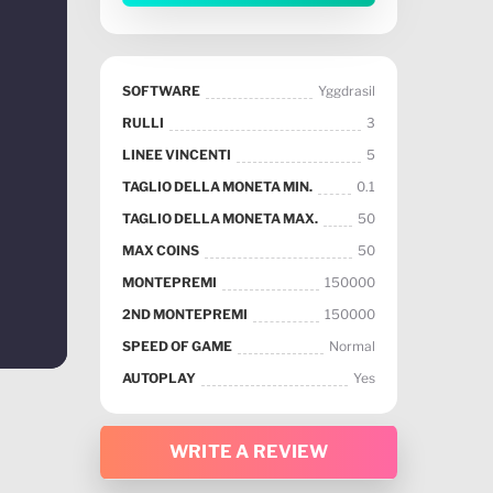
SOFTWARE
Yggdrasil
RULLI
3
LINEE VINCENTI
5
TAGLIO DELLA MONETA MIN.
0.1
TAGLIO DELLA MONETA MAX.
50
MAX COINS
50
MONTEPREMI
150000
2ND MONTEPREMI
150000
SPEED OF GAME
Normal
AUTOPLAY
Yes
WRITE A REVIEW