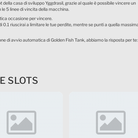
 della casa di sviluppo Yggdrasil, grazie al quale è possibile vincere un
le 5 linee di vincita della macchina.
entica occasione per vincere.
di 0.1 riuscirai a limitare le tue perdite, mentre se punti a quella massi
ione di avvio automatica di Golden Fish Tank, abbiamo la risposta per te:
E SLOTS