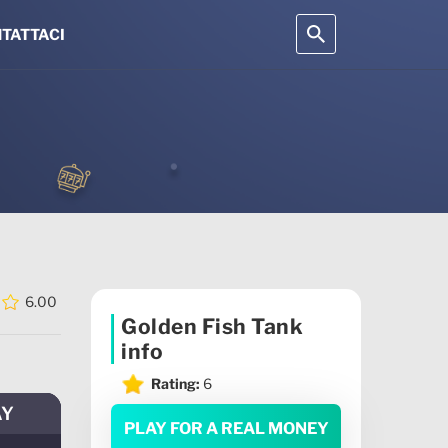
TATTACI
6.00
Golden Fish Tank
info
Rating:
6
AY
PLAY FOR A REAL MONEY