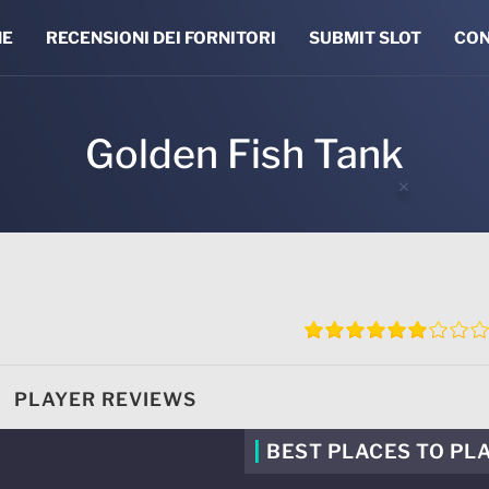
NE
RECENSIONI DEI FORNITORI
SUBMIT SLOT
CON
Golden Fish Tank
PLAYER REVIEWS
BEST PLACES TO PL