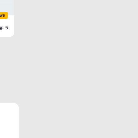
EWS
0REVIEWS
g:
Rating:
5
Rainbow Ryan
2
Spina Cola