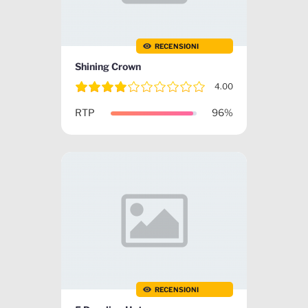
RECENSIONI                    
Shining Crown
4.00
RTP
96%
RECENSIONI                    