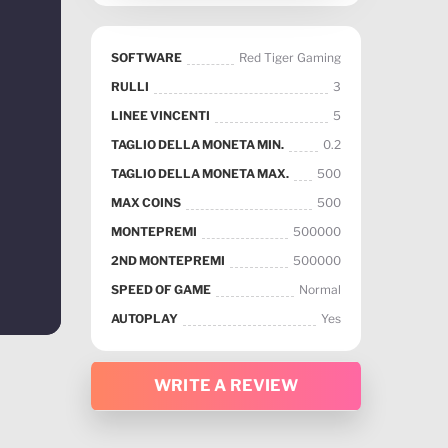
SOFTWARE
Red Tiger Gaming
RULLI
3
LINEE VINCENTI
5
TAGLIO DELLA MONETA MIN.
0.2
TAGLIO DELLA MONETA MAX.
500
MAX COINS
500
MONTEPREMI
500000
2ND MONTEPREMI
500000
SPEED OF GAME
Normal
AUTOPLAY
Yes
WRITE A REVIEW