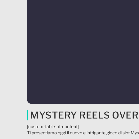
MYSTERY REELS OVE
[custom-table-of-content]
Ti presentiamo oggi il nuovo e intrigante gioco di slot Mys