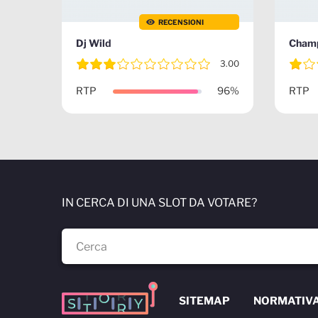
RECENSIONI                    
Dj Wild
Champ
3.00
RTP
96%
RTP
IN CERCA DI UNA SLOT DA VOTARE?
SITEMAP
NORMATIVA