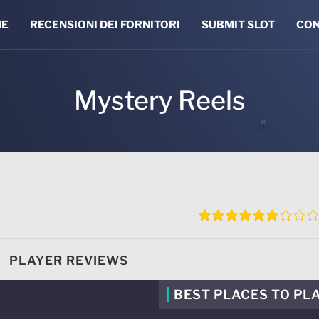
NE
RECENSIONI DEI FORNITORI
SUBMIT SLOT
CON
Mystery Reels
PLAYER REVIEWS
BEST PLACES TO PL