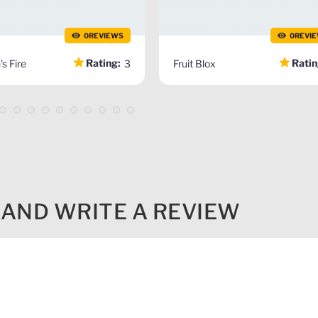
0REVIEWS
0REVI
Rating:
Ratin
s Fire
3
Fruit Blox
 AND WRITE A REVIEW