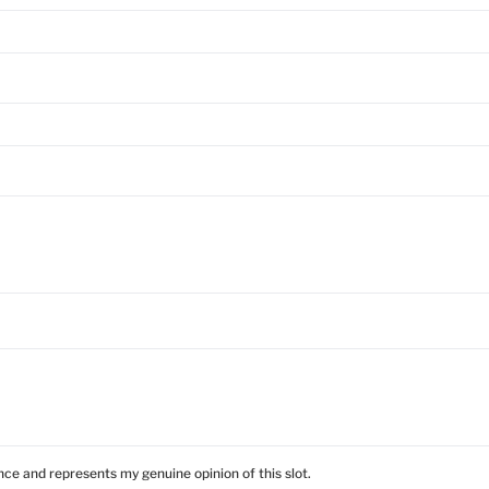
ce and represents my genuine opinion of this slot.