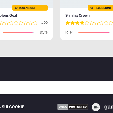
RECENSIONI                    
RECENSIONI           
ions Goal
Shining Crown
1.00
95%
RTP
 SUI COOKIE