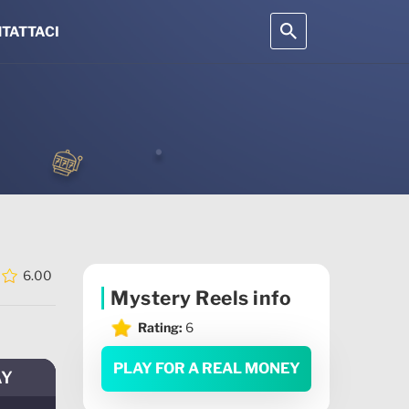
TATTACI
6.00
Mystery Reels info
Rating:
6
PLAY FOR A REAL MONEY
AY