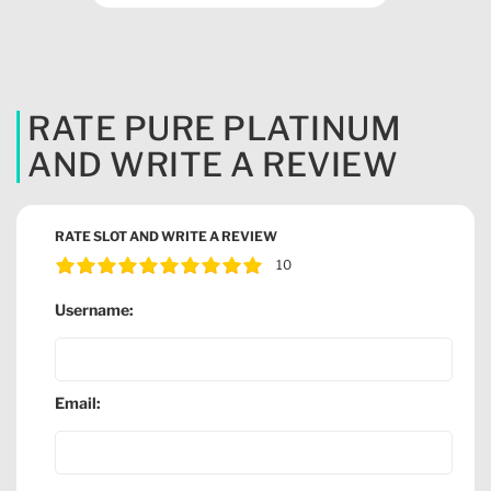
RATE PURE PLATINUM
AND WRITE A REVIEW
RATE SLOT AND WRITE A REVIEW
10
Username:
Email: