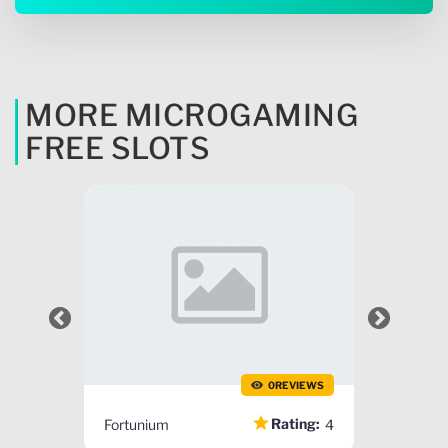
MORE MICROGAMING
FREE SLOTS
VIEWS
0REVIEWS
ng:
Rating:
8.6
Fortunium
4
Spingo