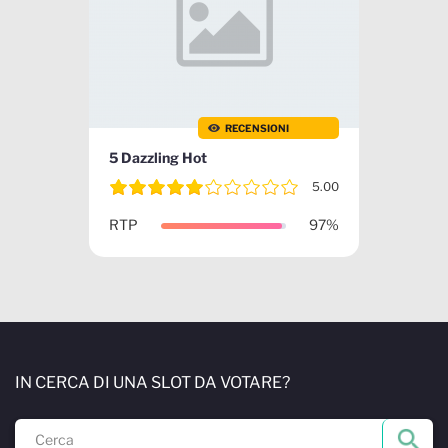
RECENSIONI                    
5 Dazzling Hot
5.00
RTP
97%
IN CERCA DI UNA SLOT DA VOTARE?