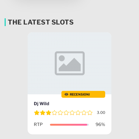
THE LATEST SLOTS
RECENSIONI                    
Dj Wild
3.00
RTP
96%