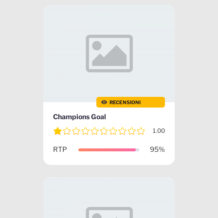
RECENSIONI                    
Champions Goal
1.00
RTP
95%