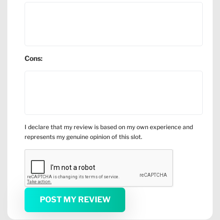
Cons:
I declare that my review is based on my own experience and
represents my genuine opinion of this slot.