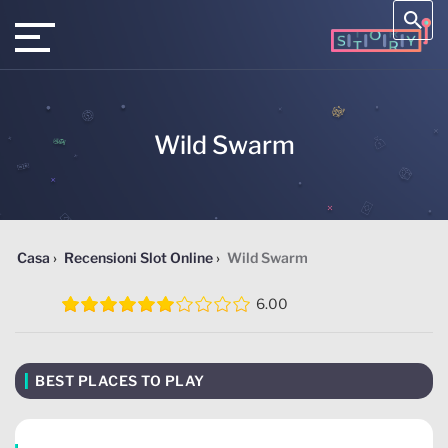
Wild Swarm
Casa
›
Recensioni Slot Online
›
Wild Swarm
6.00
BEST PLACES TO PLAY