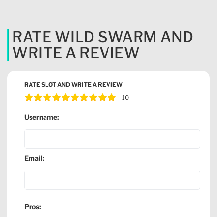
RATE WILD SWARM AND
WRITE A REVIEW
RATE SLOT AND WRITE A REVIEW
10
Username:
Email:
Pros: