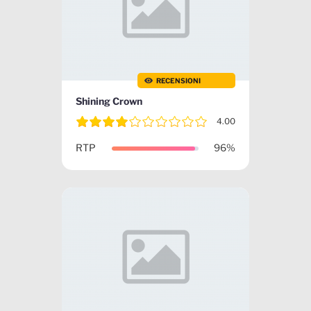
RECENSIONI                    
Shining Crown
4.00
RTP
96%