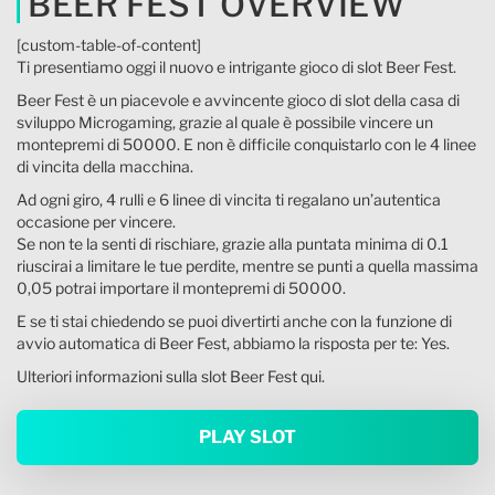
BEER FEST OVERVIEW
[custom-table-of-content]
Ti presentiamo oggi il nuovo e intrigante gioco di slot Beer Fest.
Beer Fest è un piacevole e avvincente gioco di slot della casa di
sviluppo Microgaming, grazie al quale è possibile vincere un
montepremi di 50000. E non è difficile conquistarlo con le 4 linee
di vincita della macchina.
Ad ogni giro, 4 rulli e 6 linee di vincita ti regalano un’autentica
occasione per vincere.
Se non te la senti di rischiare, grazie alla puntata minima di 0.1
riuscirai a limitare le tue perdite, mentre se punti a quella massima
0,05 potrai importare il montepremi di 50000.
E se ti stai chiedendo se puoi divertirti anche con la funzione di
avvio automatica di Beer Fest, abbiamo la risposta per te: Yes.
Ulteriori informazioni sulla slot Beer Fest qui.
PLAY SLOT