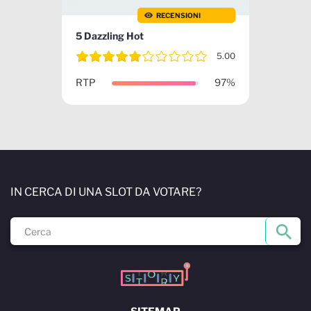
RECENSIONI                    
5 Dazzling Hot
5.00
RTP
97%
IN CERCA DI UNA SLOT DA VOTARE?