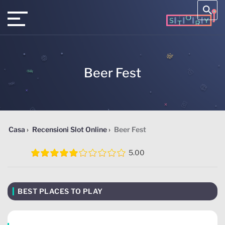
Beer Fest
Casa
›
Recensioni Slot Online
›
Beer Fest
5.00
BEST PLACES TO PLAY