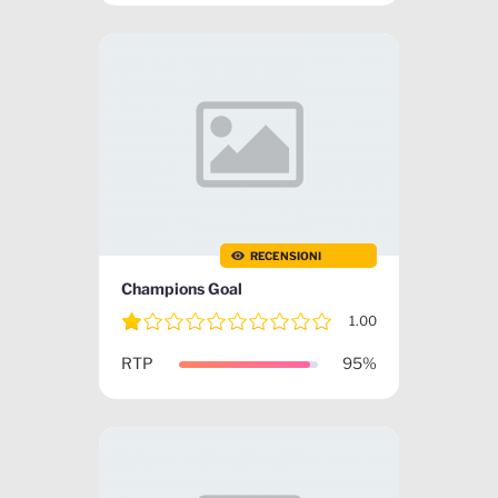
RECENSIONI                    
Champions Goal
1.00
RTP
95%