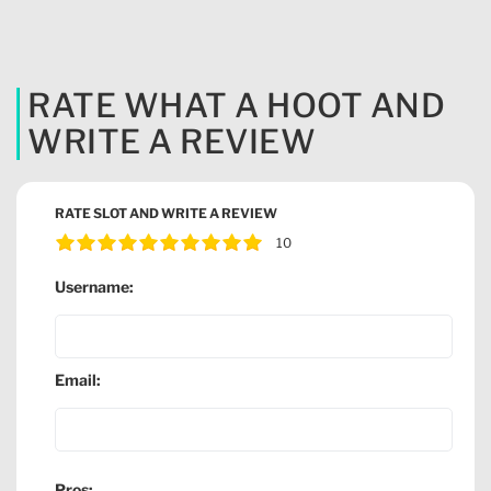
RATE WHAT A HOOT AND
WRITE A REVIEW
RATE SLOT AND WRITE A REVIEW
10
Username:
Email:
Pros: