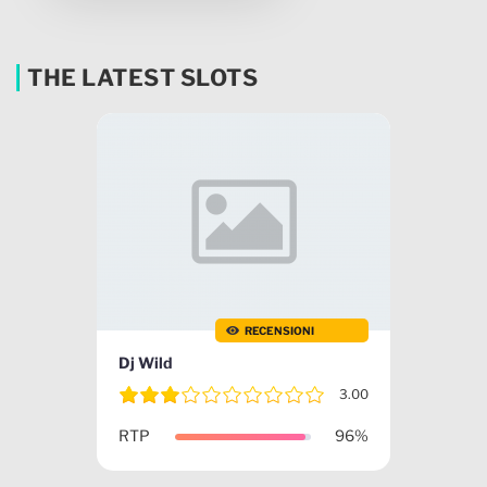
THE LATEST SLOTS
RECENSIONI                    
Dj Wild
3.00
RTP
96%