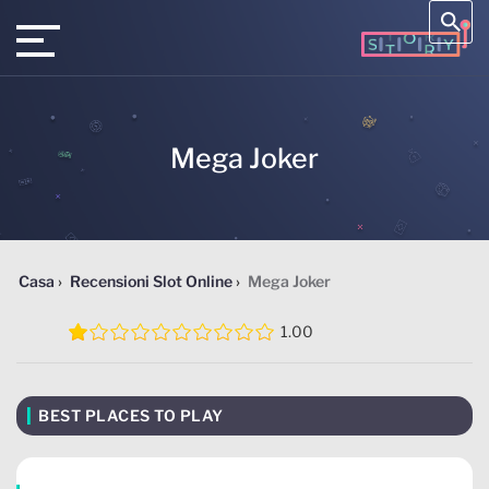
Mega Joker
Casa
›
Recensioni Slot Online
›
Mega Joker
1.00
BEST PLACES TO PLAY