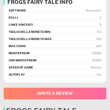
FROGS FAIRY TALE INFO
SOFTWARE
Novomatic
RULLI
3
LINEE VINCENTI
5
TAGLIO DELLA MONETA MIN.
0.4
TAGLIO DELLA MONETA MAX.
100
MAX COINS
100
MONTEPREMI
20000
2ND MONTEPREMI
20000
SPEED OF GAME
Normal
AUTOPLAY
Yes
WRITE A REVIEW