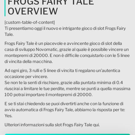
FROGS FAIRY TALE
OVERVIEW
[custom-table-of-content]
Ti presentiamo oggi il nuovo e intrigante gioco di slot Frogs Fairy
Tale.
Frogs Fairy Tale è un piacevole e avvincente gioco di slot della
casa di sviluppo Novomatic, grazie al quale è possibile vincere un
montepremi di 20000. E non è difficile conquistarlo con le 5 linee
di vincita della macchina.
Ad ogni giro, 3 rulli e 5 linee di vincita ti regalano un’autentica
occasione per vincere.
Se non te la senti di rischiare, grazie alla puntata minima di 0.4
riuscirai a limitare le tue perdite, mentre se punti a quella massima
100 potrai importare il montepremi di 20000.
E se ti stai chiedendo se puoi divertirti anche con la funzione di
avvio automatica di Frogs Fairy Tale, abbiamo la risposta per te:
Yes.
Ulteriori informazioni sulla slot Frogs Fairy Tale qui.