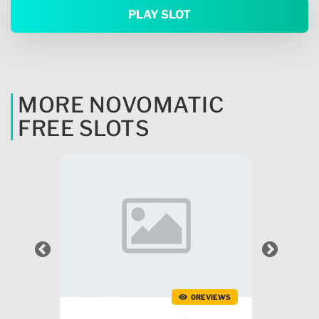
PLAY SLOT
MORE NOVOMATIC
FREE SLOTS
VIEWS
0REVIEWS