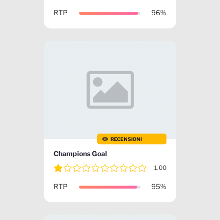
RTP
96%
RECENSIONI                    
Champions Goal
1.00
RTP
95%