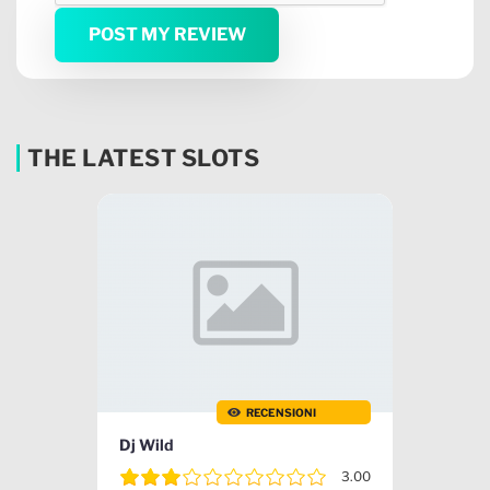
THE LATEST SLOTS
RECENSIONI                    
Dj Wild
3.00