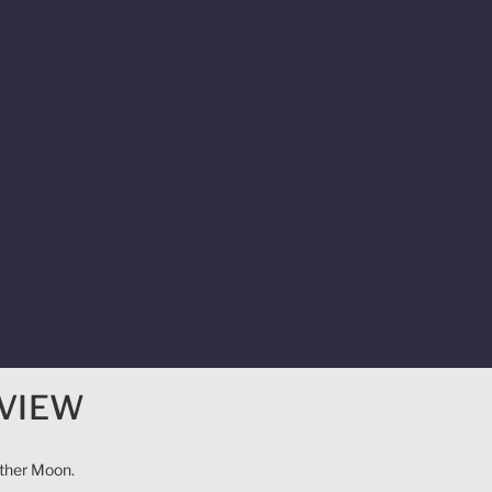
VIEW
nther Moon.