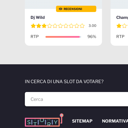
RECENSIONI                    
Dj Wild
Champ
3.00
RTP
96%
RTP
IN CERCA DI UNA SLOT DA VOTARE?
SITEMAP
NORMATIVA