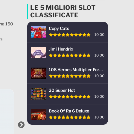
LE 5 MIGLIORI SLOT
CLASSIFICATE
sima 150
Copy Cats
10.00
s.
Jimi Hendrix
10.00
108 Heroes Multiplier Fortunes
10.00
20 Super Hot
10.00
Book Of Ra 6 Deluxe
10.00