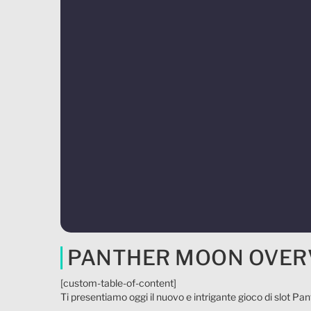
PANTHER MOON OVER
[custom-table-of-content]
Ti presentiamo oggi il nuovo e intrigante gioco di slot Pa