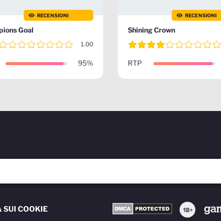
RECENSIONI                    
RECENSIONI           
ions Goal
Shining Crown
1.00
95%
RTP
 SUI COOKIE