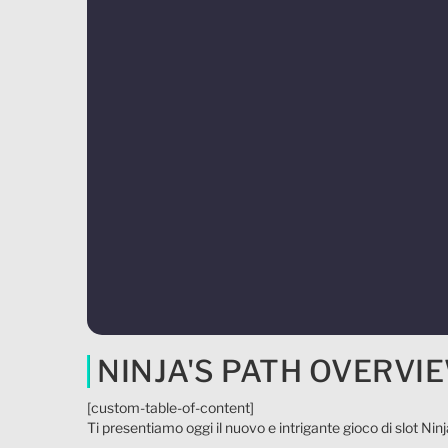
NINJA'S PATH OVERVI
[custom-table-of-content]
Ti presentiamo oggi il nuovo e intrigante gioco di slot Ninj