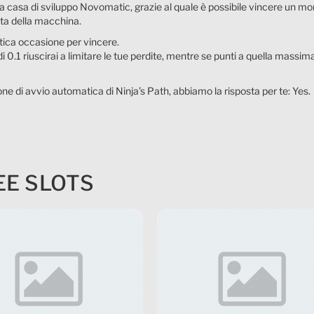
lla casa di sviluppo Novomatic, grazie al quale è possibile vincere un m
cita della macchina.
entica occasione per vincere.
 di 0.1 riuscirai a limitare le tue perdite, mentre se punti a quella massi
ione di avvio automatica di Ninja’s Path, abbiamo la risposta per te: Yes.
E SLOTS