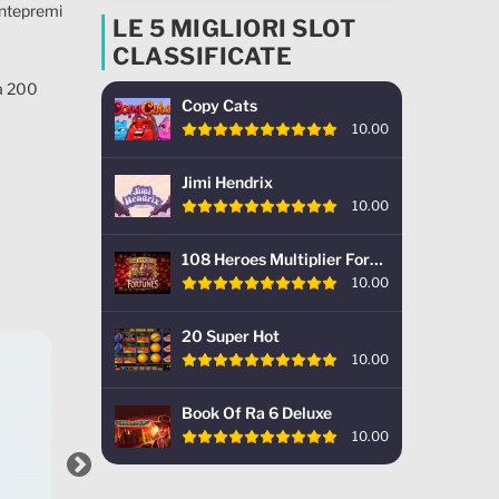
ontepremi
LE 5 MIGLIORI SLOT
CLASSIFICATE
ma 200
Copy Cats
10.00
Jimi Hendrix
10.00
108 Heroes Multiplier Fortunes
10.00
20 Super Hot
10.00
Book Of Ra 6 Deluxe
10.00