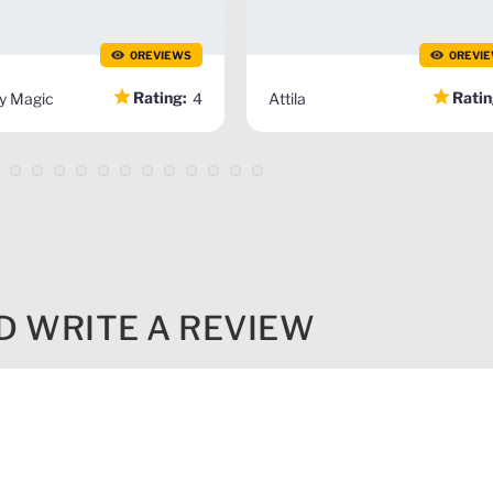
0REVIEWS
0REVI
Rating:
Ratin
y Magic
4
Attila
ND WRITE A REVIEW