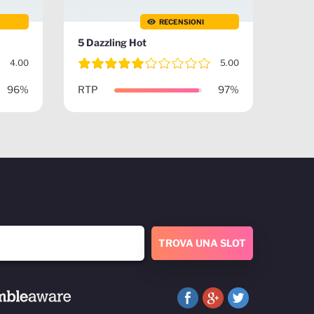
         
RECENSIONI                    
5 Dazzling Hot
4.00
5.00
96%
RTP
97%