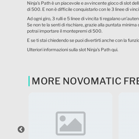
Ninja’s Path è un piacevole e avvincente gioco di slot de
di 500. E non è difficile conquistarlo con le 3 linee di vin
Ad ogni giro, 3 rulli e 5 linee di vincita ti regalano un’aut
Se non te la senti di rischiare, grazie alla puntata minima
potrai importare il montepremi di 500.
E se ti stai chiedendo se puoi divertirti anche con la funz
Ulteriori informazioni sulla slot Ninja’s Path qui.
MORE NOVOMATIC FRE