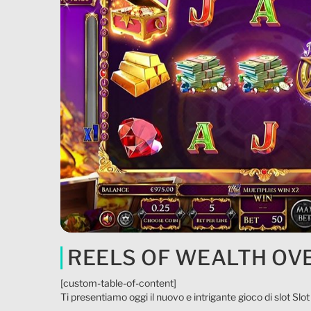
REELS OF WEALTH OV
[custom-table-of-content]
Ti presentiamo oggi il nuovo e intrigante gioco di slot Slo