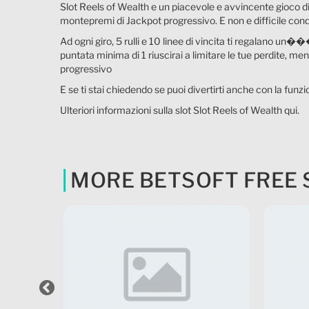
Slot Reels of Wealth e un piacevole e avvincente gioco di s
montepremi di Jackpot progressivo. E non e difficile conqu
Ad ogni giro, 5 rulli e 10 linee di vincita ti regalano un�
puntata minima di 1 riuscirai a limitare le tue perdite, m
progressivo
E se ti stai chiedendo se puoi divertirti anche con la funz
Ulteriori informazioni sulla slot Slot Reels of Wealth qui.
MORE BETSOFT FREE 