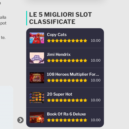
n
LE 5 MIGLIORI SLOT
alla
CLASSIFICATE
kpot
Copy Cats
 te.
10.00
Jimi Hendrix
10.00
108 Heroes Multiplier Fortunes
10.00
20 Super Hot
10.00
Book Of Ra 6 Deluxe
10.00