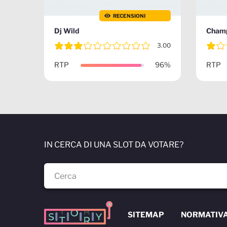
RECENSIONI                    
Dj Wild
Champ
3.00
RTP
96%
RTP
IN CERCA DI UNA SLOT DA VOTARE?
SITEMAP
NORMATIVA