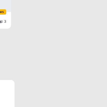
EWS
0REVIEWS
g:
Rating:
3
Hidden Loot
2
Gypsy Ros