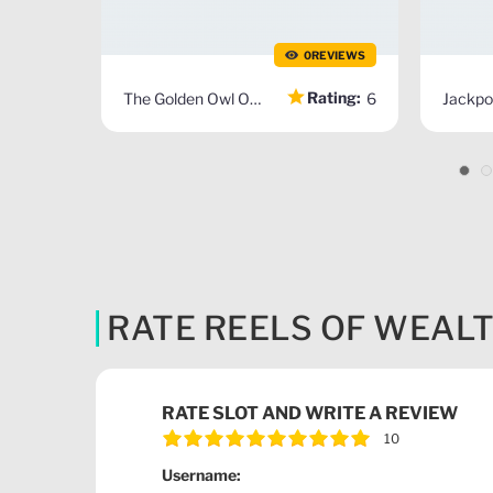
EVIEWS
0REVIEWS
ating:
Rating:
4
The Golden Owl Of Athena
6
Jackpo
RATE REELS OF WEALT
RATE SLOT AND WRITE A REVIEW
10
Username: