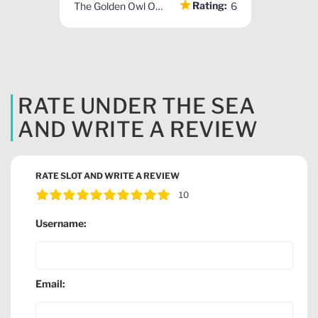
ting:
Rating:
6
The Golden Owl Of Athena
6
Jackpot
RATE UNDER THE SEA
AND WRITE A REVIEW
RATE SLOT AND WRITE A REVIEW
10
Username:
Email: