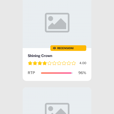
RECENSIONI                    
Shining Crown
4.00
RTP
96%