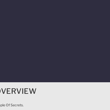
OVERVIEW
mple Of Secrets.