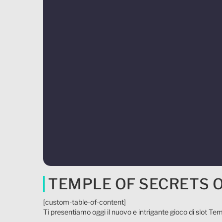
TEMPLE OF SECRETS 
[custom-table-of-content]
Ti presentiamo oggi il nuovo e intrigante gioco di slot Te