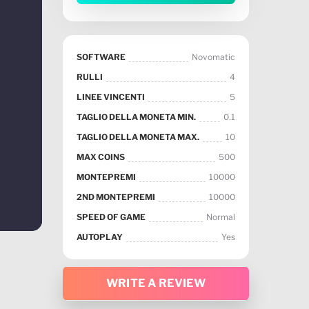
SOFTWARE
Novomatic
RULLI
4
LINEE VINCENTI
5
TAGLIO DELLA MONETA MIN.
0.1
TAGLIO DELLA MONETA MAX.
10
MAX COINS
500
MONTEPREMI
10000
2ND MONTEPREMI
10000
SPEED OF GAME
Normal
AUTOPLAY
Yes
WRITE A REVIEW