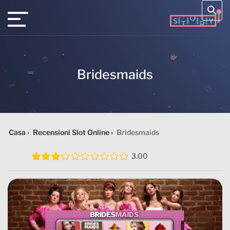
Bridesmaids
Casa
›
Recensioni Slot Online
›
Bridesmaids
3.00