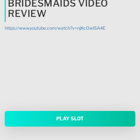
BRIDESMAIDS VIDEO
REVIEW
https://www.youtube.com/watch?v=njKcOwISA4E
PLAY SLOT