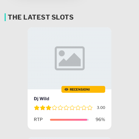
THE LATEST SLOTS
RECENSIONI                    
Dj Wild
3.00
RTP
96%