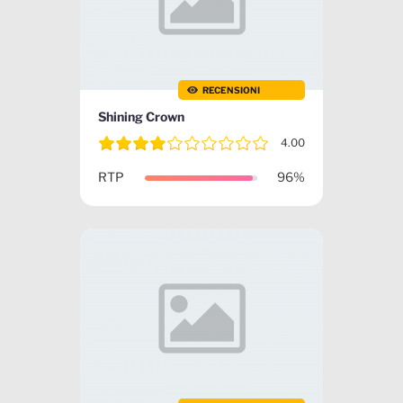
RECENSIONI                    
Shining Crown
4.00
RTP
96%