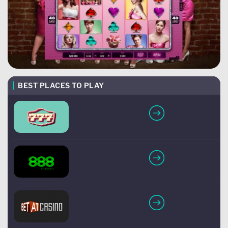
BEST PLACES TO PLAY