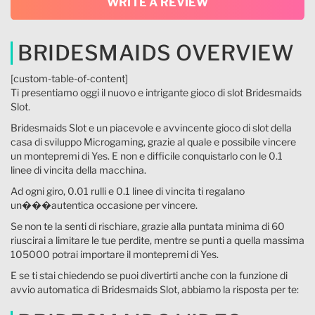
WRITE A REVIEW
BRIDESMAIDS OVERVIEW
[custom-table-of-content]
Ti presentiamo oggi il nuovo e intrigante gioco di slot Bridesmaids
Slot.
Bridesmaids Slot e un piacevole e avvincente gioco di slot della
casa di sviluppo Microgaming, grazie al quale e possibile vincere
un montepremi di Yes. E non e difficile conquistarlo con le 0.1
linee di vincita della macchina.
Ad ogni giro, 0.01 rulli e 0.1 linee di vincita ti regalano
un���autentica occasione per vincere.
Se non te la senti di rischiare, grazie alla puntata minima di 60
riuscirai a limitare le tue perdite, mentre se punti a quella massima
105000 potrai importare il montepremi di Yes.
E se ti stai chiedendo se puoi divertirti anche con la funzione di
avvio automatica di Bridesmaids Slot, abbiamo la risposta per te: