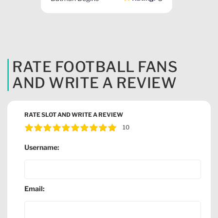
RATE FOOTBALL FANS
AND WRITE A REVIEW
RATE SLOT AND WRITE A REVIEW
10
Username:
Email: