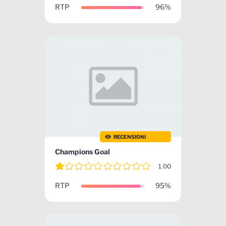
RTP
96%
RECENSIONI                    
Champions Goal
1.00
RTP
95%