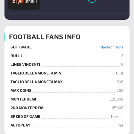
FOOTBALL FANS INFO
SOFTWARE
Playtech slots
RULLI
3
LINEE VINCENTI
5
TAGLIO DELLA MONETA MIN.
0.01
TAGLIO DELLA MONETA MAX.
500
MAX COINS
500
MONTEPREMI
125000
2ND MONTEPREMI
125000
SPEED OF GAME
Normal
AUTOPLAY
Yes