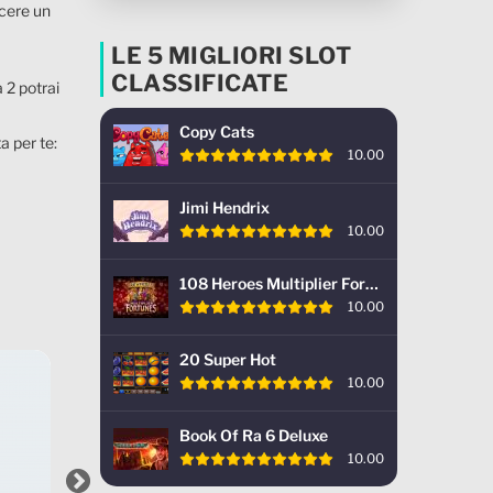
ncere un
LE 5 MIGLIORI SLOT
CLASSIFICATE
a 2 potrai
Copy Cats
a per te:
10.00
Jimi Hendrix
10.00
108 Heroes Multiplier Fortunes
10.00
20 Super Hot
10.00
Book Of Ra 6 Deluxe
10.00