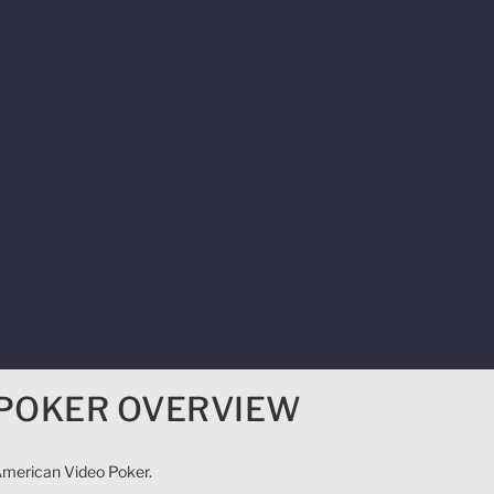
 POKER OVERVIEW
l American Video Poker.