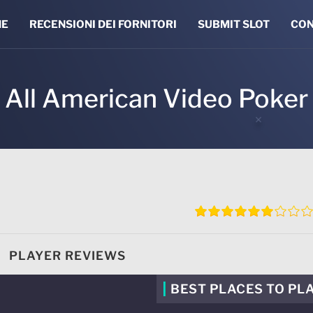
NE
RECENSIONI DEI FORNITORI
SUBMIT SLOT
CON
All American Video Poker
PLAYER REVIEWS
BEST PLACES TO PL