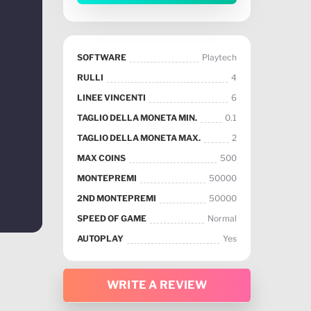
SOFTWARE
Playtech
RULLI
4
LINEE VINCENTI
6
TAGLIO DELLA MONETA MIN.
0.1
TAGLIO DELLA MONETA MAX.
2
MAX COINS
500
MONTEPREMI
50000
2ND MONTEPREMI
50000
SPEED OF GAME
Normal
AUTOPLAY
Yes
WRITE A REVIEW