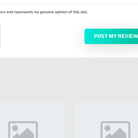
ce and represents my genuine opinion of this slot.