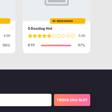
         
RECENSIONI                    
5 Dazzling Hot
4.00
5.00
96%
RTP
97%