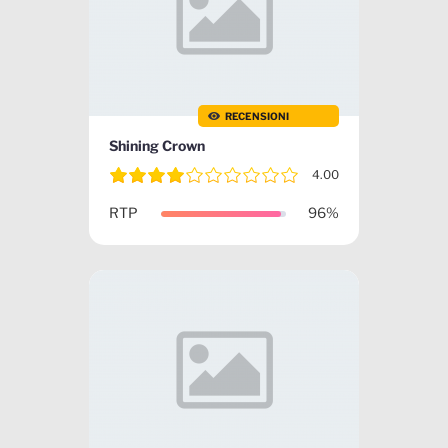
RECENSIONI                    
Shining Crown
4.00
RTP
96%