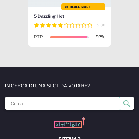
RECENSIONI                    
5 Dazzling Hot
5.00
RTP
97%
IN CERCA DI UNA SLOT DA VOTARE?