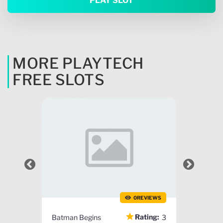
PLAY SLOT
MORE PLAYTECH
FREE SLOTS
VIEWS
0REVIEWS
ting:
Rating:
6
Batman Begins
3
Yu Huan