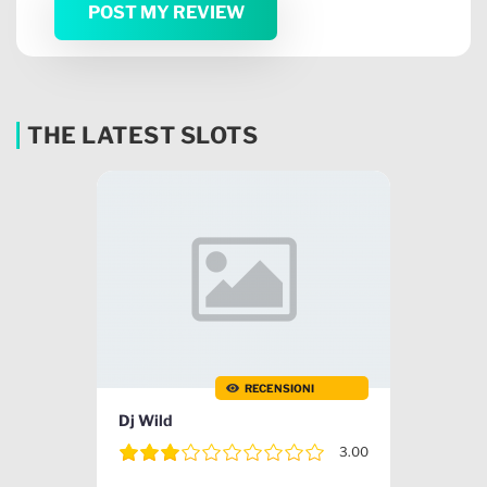
THE LATEST SLOTS
RECENSIONI                    
Dj Wild
3.00