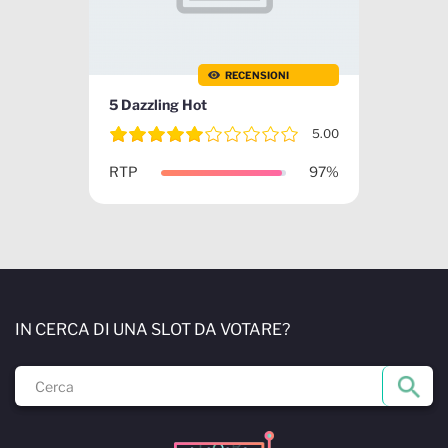
RECENSIONI                    
5 Dazzling Hot
5.00
RTP
97%
IN CERCA DI UNA SLOT DA VOTARE?