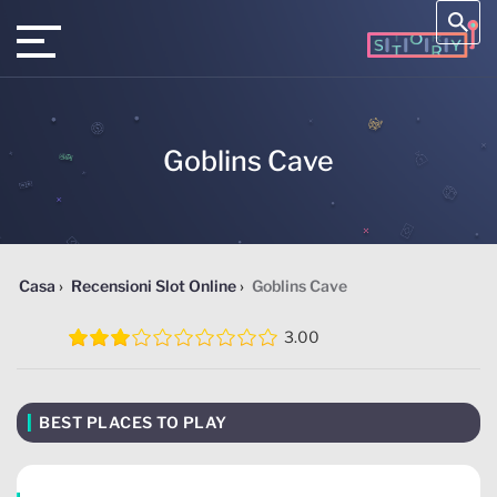
Goblins Cave
Casa
›
Recensioni Slot Online
›
Goblins Cave
3.00
BEST PLACES TO PLAY