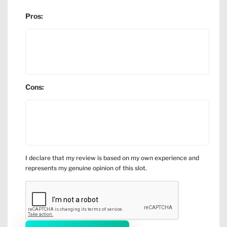
Pros:
Cons:
I declare that my review is based on my own experience and
represents my genuine opinion of this slot.