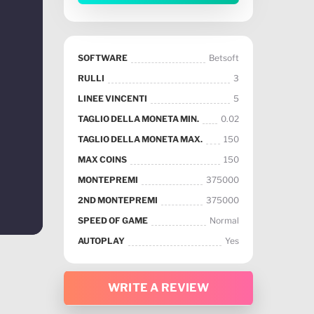
SOFTWARE
Betsoft
RULLI
3
LINEE VINCENTI
5
TAGLIO DELLA MONETA MIN.
0.02
TAGLIO DELLA MONETA MAX.
150
MAX COINS
150
MONTEPREMI
375000
2ND MONTEPREMI
375000
SPEED OF GAME
Normal
AUTOPLAY
Yes
WRITE A REVIEW