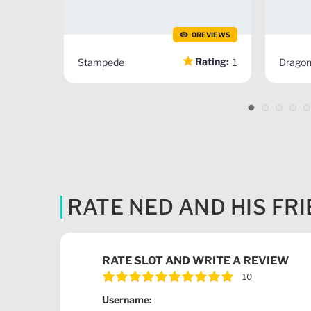
EVIEWS
0REVIEWS
ating:
Rating:
2
Stampede
1
Dragon
RATE NED AND HIS FR
RATE SLOT AND WRITE A REVIEW
10
Username: