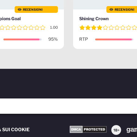
RECENSIONI                    
RECENSIONI           
ions Goal
Shining Crown
1.00
95%
RTP
 SUI COOKIE