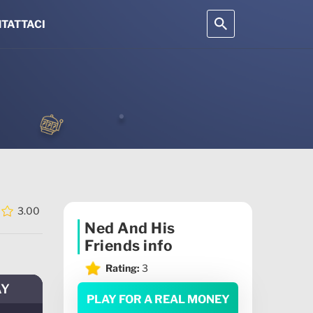
TATTACI
3.00
Ned And His
Friends info
Rating:
3
AY
PLAY FOR A REAL MONEY