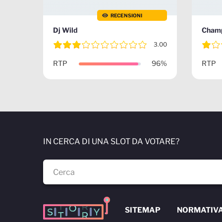
RECENSIONI                    
Dj Wild
Champ
3.00
RTP
96%
RTP
IN CERCA DI UNA SLOT DA VOTARE?
SITEMAP
NORMATIVA