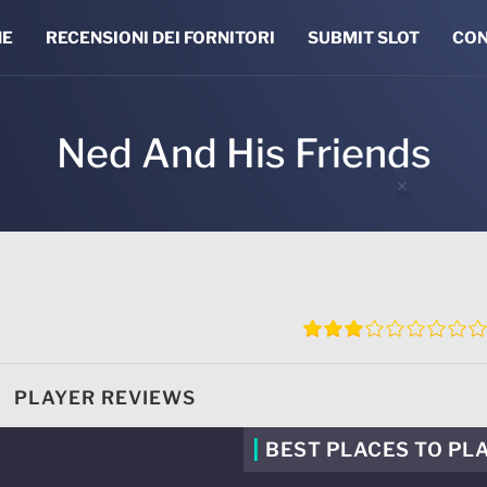
NE
RECENSIONI DEI FORNITORI
SUBMIT SLOT
CON
Ned And His Friends
PLAYER REVIEWS
BEST PLACES TO PL