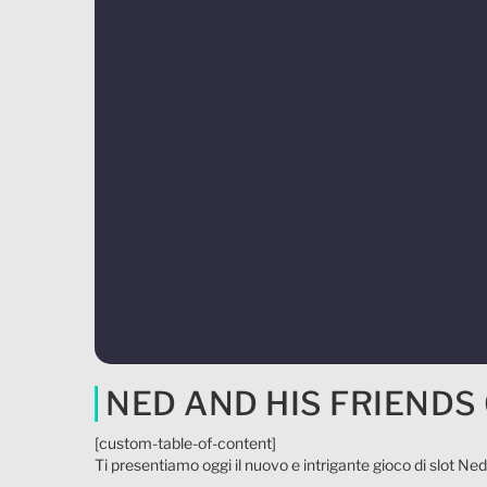
NED AND HIS FRIENDS
[custom-table-of-content]
Ti presentiamo oggi il nuovo e intrigante gioco di slot Ned