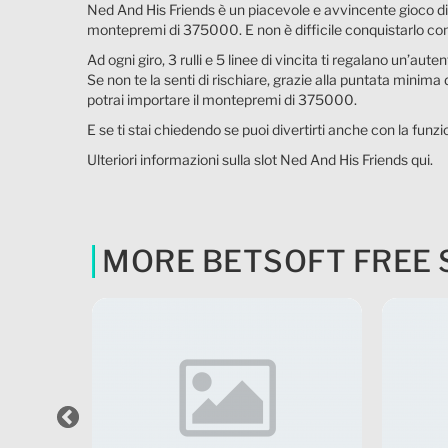
Ned And His Friends è un piacevole e avvincente gioco di s
montepremi di 375000. E non è difficile conquistarlo con 
Ad ogni giro, 3 rulli e 5 linee di vincita ti regalano un’aut
Se non te la senti di rischiare, grazie alla puntata minima
potrai importare il montepremi di 375000.
E se ti stai chiedendo se puoi divertirti anche con la funz
Ulteriori informazioni sulla slot Ned And His Friends qui.
MORE BETSOFT FREE 