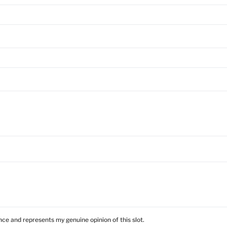
ce and represents my genuine opinion of this slot.