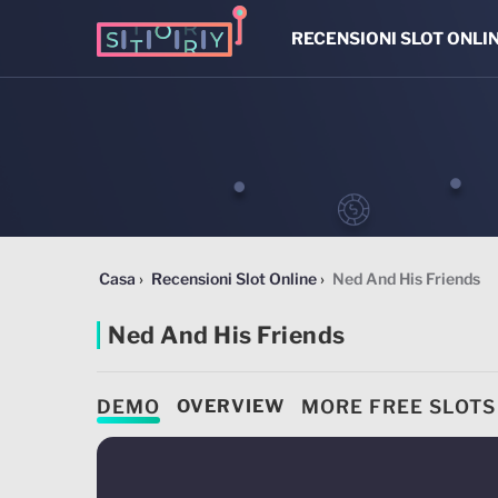
RECENSIONI SLOT ONLI
Casa
›
Recensioni Slot Online
›
Ned And His Friends
Ned And His Friends
DEMO
OVERVIEW
MORE FREE SLOTS