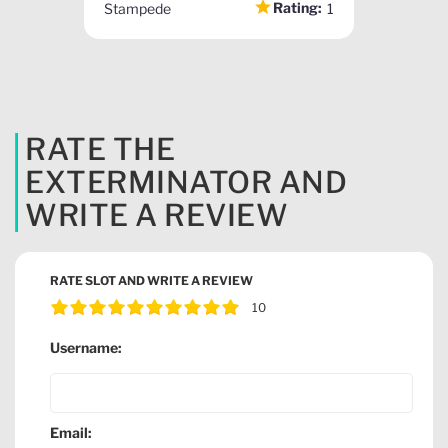
ting:
Rating:
2
Stampede
1
Dragon 
RATE THE
EXTERMINATOR AND
WRITE A REVIEW
RATE SLOT AND WRITE A REVIEW
10
Username:
Email: