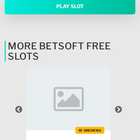
PLAY SLOT
MORE BETSOFT FREE
SLOTS
VIEWS
0REVIEWS