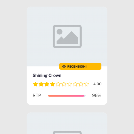
RECENSIONI                    
Shining Crown
4.00
RTP
96%