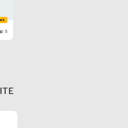
EWS
0REVIEWS
g:
Rating:
5
Poke The Guy
3
Diamond E
ITE