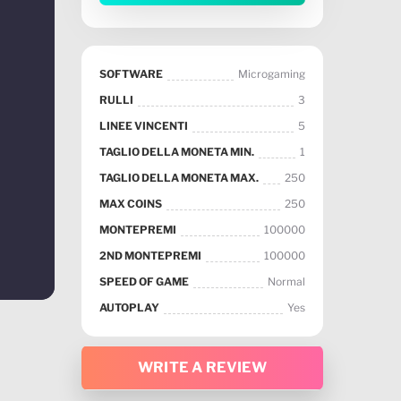
SOFTWARE
Microgaming
RULLI
3
LINEE VINCENTI
5
TAGLIO DELLA MONETA MIN.
1
TAGLIO DELLA MONETA MAX.
250
MAX COINS
250
MONTEPREMI
100000
2ND MONTEPREMI
100000
SPEED OF GAME
Normal
AUTOPLAY
Yes
WRITE A REVIEW