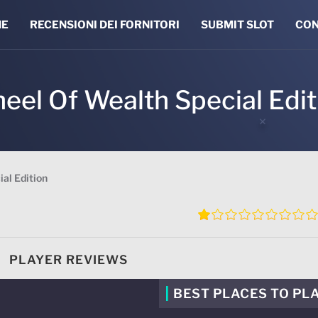
NE
RECENSIONI DEI FORNITORI
SUBMIT SLOT
CON
eel Of Wealth Special Edit
al Edition
PLAYER REVIEWS
BEST PLACES TO PL