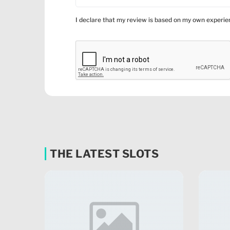
I declare that my review is based on my own experien
THE LATEST SLOTS