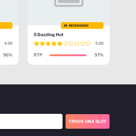
         
RECENSIONI                    
5 Dazzling Hot
4.00
5.00
96%
RTP
97%