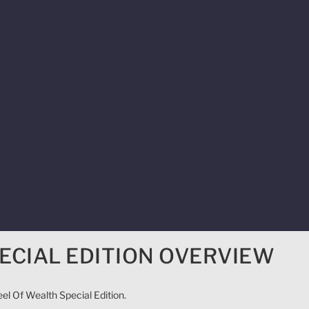
ECIAL EDITION OVERVIEW
eel Of Wealth Special Edition.