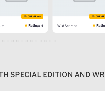
0REVIEWS
0REVI
Rating:
Ratin
ium
4
Wild Scarabs
H SPECIAL EDITION AND WR