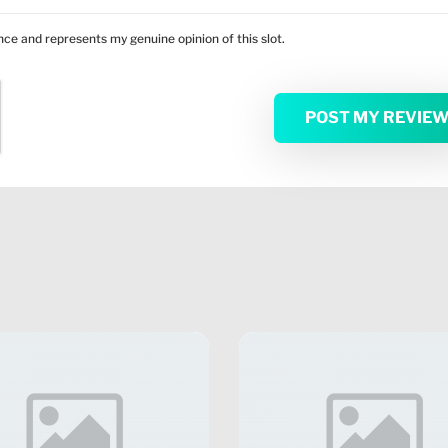
ce and represents my genuine opinion of this slot.