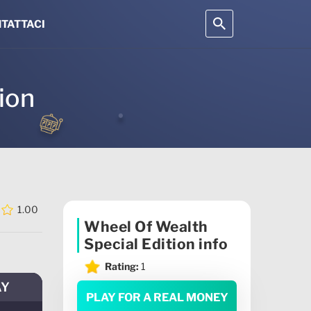
TATTACI
ion
1.00
Wheel Of Wealth
Special Edition info
Rating:
1
AY
PLAY FOR A REAL MONEY