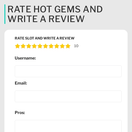
RATE HOT GEMS AND
WRITE A REVIEW
RATE SLOT AND WRITE A REVIEW
10
Username:
Email:
Pros: