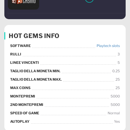
HOT GEMS INFO
SOFTWARE
Playtech slots
RULLI
3
LINEE VINCENTI
5
TAGLIO DELLA MONETA MIN.
0.25
TAGLIO DELLA MONETA MAX.
25
MAX COINS
25
MONTEPREMI
5000
2ND MONTEPREMI
5000
SPEED OF GAME
Normal
AUTOPLAY
Yes