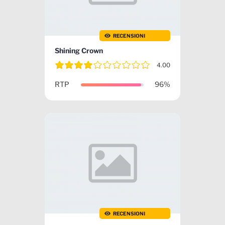
RECENSIONI                    
Shining Crown
4.00
RTP
96%
RECENSIONI                    