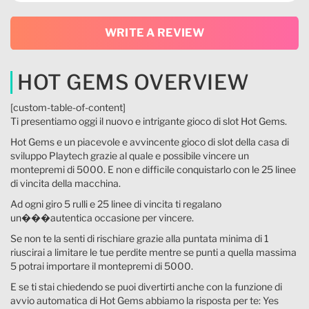
WRITE A REVIEW
HOT GEMS OVERVIEW
[custom-table-of-content]
Ti presentiamo oggi il nuovo e intrigante gioco di slot Hot Gems.
Hot Gems e un piacevole e avvincente gioco di slot della casa di
sviluppo Playtech grazie al quale e possibile vincere un
montepremi di 5000. E non e difficile conquistarlo con le 25 linee
di vincita della macchina.
Ad ogni giro 5 rulli e 25 linee di vincita ti regalano
un���autentica occasione per vincere.
Se non te la senti di rischiare grazie alla puntata minima di 1
riuscirai a limitare le tue perdite mentre se punti a quella massima
5 potrai importare il montepremi di 5000.
E se ti stai chiedendo se puoi divertirti anche con la funzione di
avvio automatica di Hot Gems abbiamo la risposta per te: Yes