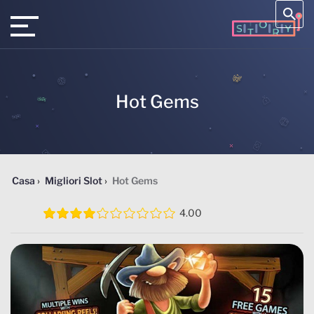
Hot Gems
Casa
›
Migliori Slot
›
Hot Gems
4.00