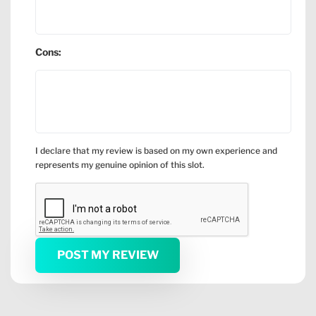
Cons:
I declare that my review is based on my own experience and
represents my genuine opinion of this slot.