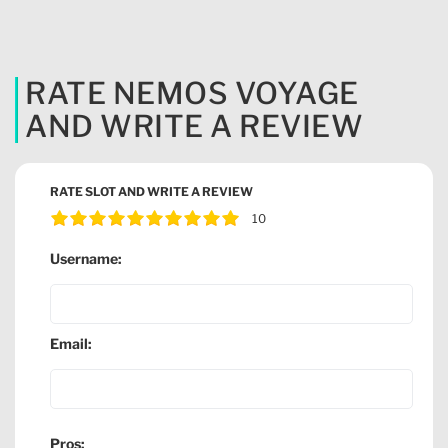
RATE NEMOS VOYAGE
AND WRITE A REVIEW
RATE SLOT AND WRITE A REVIEW
10
Username:
Email:
Pros: