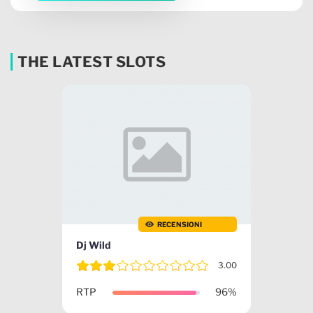
THE LATEST SLOTS
RECENSIONI                    
Dj Wild
3.00
RTP
96%