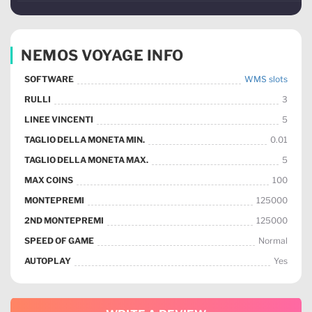
NEMOS VOYAGE INFO
SOFTWARE
WMS slots
RULLI
3
LINEE VINCENTI
5
TAGLIO DELLA MONETA MIN.
0.01
TAGLIO DELLA MONETA MAX.
5
MAX COINS
100
MONTEPREMI
125000
2ND MONTEPREMI
125000
SPEED OF GAME
Normal
AUTOPLAY
Yes