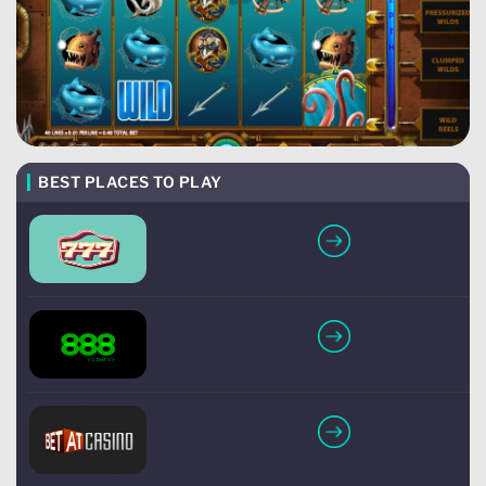
BEST PLACES TO PLAY